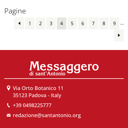
Pagine
…
1
2
3
4
5
6
7
8
9
Via Orto Botanico 11
35123 Padova - Italy
+39 0498225777
redazione@santantonio.org