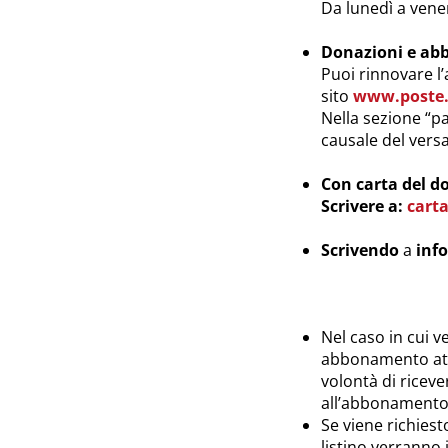
Da lunedì a vener
Donazioni e abb
Puoi rinnovare l
sito
www.poste.
Nella sezione “pa
causale del ver
Con carta del d
Scrivere a:
cart
Scrivendo
a
inf
Nel caso in cui 
abbonamento attiv
volontà di ricev
all’abbonamento 
Se viene richies
listino verranno 