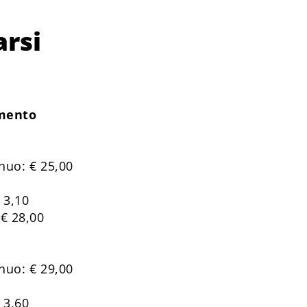
rsi
mento
uo: € 25,00
0
 3,10
€ 28,00
uo: € 29,00
 3,60