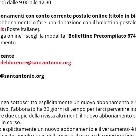
dì dalle 9.00 alle 12.30
onamenti con conto corrente postale online (titolo in bi
’abbonamento o fare una donazione con il bollettino postale
it
(Poste Italiane).
ga online”, scegli la modalità “
Bollettino Precompilato 674
samento.
ocente
adeldocente@santantonio.org
o@santantonio.org
venga sottoscritto esplicitamente un nuovo abbonamento e ri
o, l’abbonato ha 30 giorni di tempo per farci pervenire ind
ere due copie della rivista altrimenti il nuovo abbonamento 
in corso.
to esplicitamente un nuovo abbonamento e il versamento è in
inviate singole copie della rivista al prezzo di copertina fi