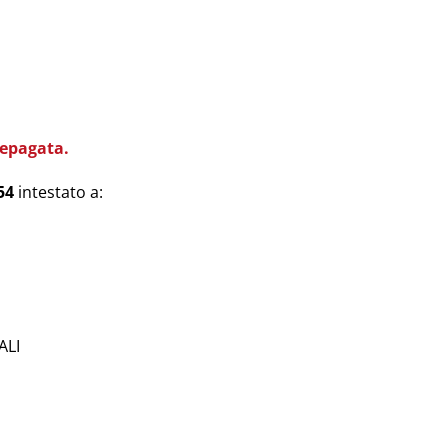
repagata.
54
intestato a:
ALI