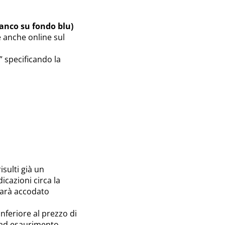
anco su fondo blu)
 anche online sul
” specificando la
sulti già un
icazioni circa la
sarà accodato
feriore al prezzo di
no ad esaurimento