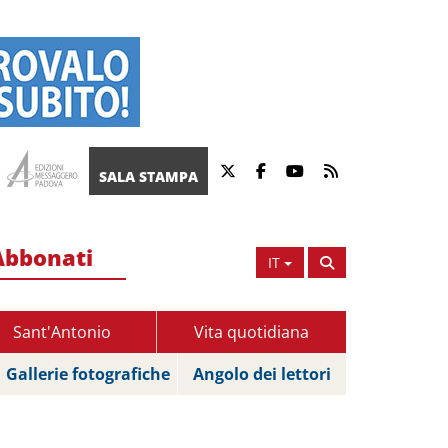
SALA STAMPA
Abbonati
IT
Sant'Antonio
Vita quotidiana
Gallerie fotografiche
Angolo dei lettori