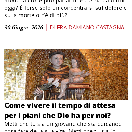
modo la croce può parlarmi e cos’ha da dirmi
oggi? È forse solo un concentrarsi sul dolore e
sulla morte o c’è di più?
|
30 Giugno 2026
DI
FRA DAMIANO CASTAGNA
Come vivere il tempo di attesa
per i piani che Dio ha per noi?
Metti che tu sia un giovane che sta cercando
cosa fare della sua vita. Metti che tu sia in