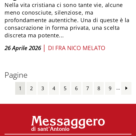
Nella vita cristiana ci sono tante vie, alcune
meno conosciute, silenziose, ma
profondamente autentiche. Una di queste è la
consacrazione in forma privata, una scelta
discreta ma potente...
|
26 Aprile 2026
DI
FRA NICO MELATO
Pagine
…
1
2
3
4
5
6
7
8
9