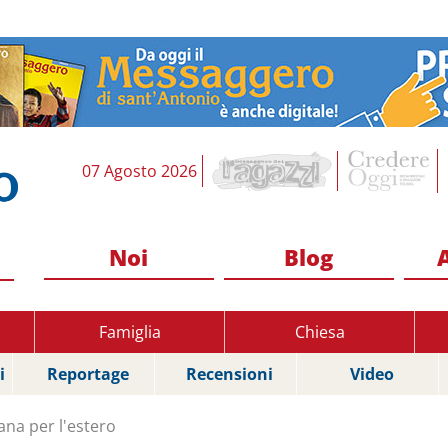
07 Agosto 2026
Noi
Blog
Famiglia
Chiesa
i
Reportage
Recensioni
Video
ana per l'estero