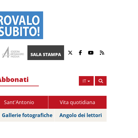
SALA STAMPA
Abbonati
IT
Sant'Antonio
Vita quotidiana
Gallerie fotografiche
Angolo dei lettori