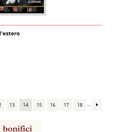
l'estero
…
2
13
14
15
16
17
18