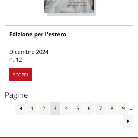
Edizione per l'estero
__
Dicembre 2024
n. 12
SCOPRI
Pagine
…
1
2
3
4
5
6
7
8
9