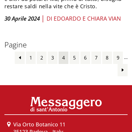
restare saldi nella vite che è Cristo.
|
30 Aprile 2024
DI
EDOARDO E CHIARA VIAN
Pagine
…
1
2
3
4
5
6
7
8
9
Via Orto Botanico 11
35123 Padova - Italy