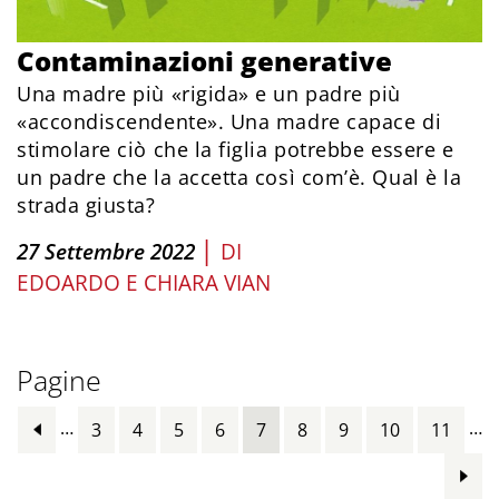
Contaminazioni generative
Una madre più «rigida» e un padre più
«accondiscendente». Una madre capace di
stimolare ciò che la figlia potrebbe essere e
un padre che la accetta così com’è. Qual è la
strada giusta?
|
27 Settembre 2022
DI
EDOARDO E CHIARA VIAN
Pagine
…
…
3
4
5
6
7
8
9
10
11