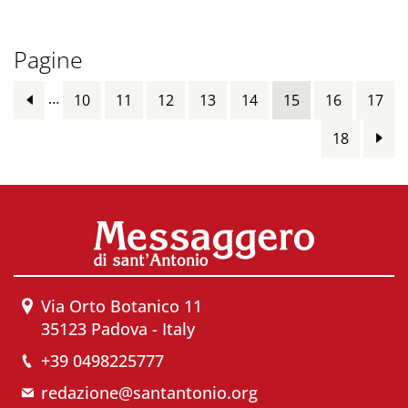
Pagine
…
10
11
12
13
14
15
16
17
18
Via Orto Botanico 11
35123 Padova - Italy
+39 0498225777
redazione@santantonio.org