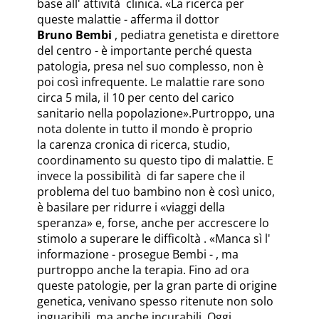
base all' attività clinica. «La ricerca per
queste malattie - afferma il dottor
Bruno Bembi
, pediatra genetista e direttore
del centro - è importante perché questa
patologia, presa nel suo complesso, non è
poi così infrequente. Le malattie rare sono
circa 5 mila, il 10 per cento del carico
sanitario nella popolazione».Purtroppo, una
nota dolente in tutto il mondo è proprio
la carenza cronica di ricerca, studio,
coordinamento su questo tipo di malattie. E
invece la possibilità di far sapere che il
problema del tuo bambino non è così unico,
è basilare per ridurre i «viaggi della
speranza» e, forse, anche per accrescere lo
stimolo a superare le difficoltà . «Manca sì l'
informazione - prosegue Bembi - , ma
purtroppo anche la terapia. Fino ad ora
queste patologie, per la gran parte di origine
genetica, venivano spesso ritenute non solo
inguaribili, ma anche incurabili. Oggi,