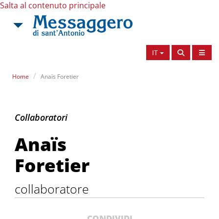
Salta al contenuto principale
IT
Home
Anaïs Foretier
Anaïs Foretier
Collaboratori
Anaïs
Foretier
collaboratore
CONDIVIDI