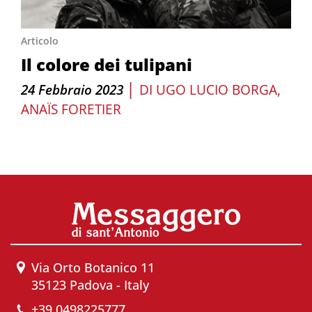
Articolo
Il colore dei tulipani
|
24 Febbraio 2023
DI
UGO LUCIO BORGA
ANAÏS FORETIER
Via Orto Botanico 11
35123 Padova - Italy
+39 0498225777