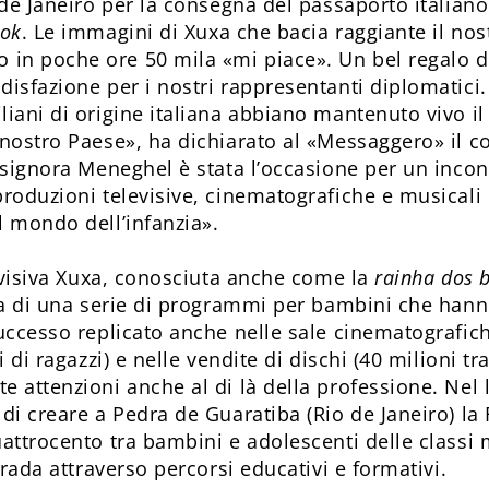
 de Janeiro per la consegna del passaporto italiano.
ok
. Le immagini di Xuxa che bacia raggiante il no
in poche ore 50 mila «mi piace». Un bel regalo d
disfazione per i nostri rappresentanti diplomatici
iani di origine italiana abbiano mantenuto vivo il 
 nostro Paese», ha dichiarato al «Messaggero» il c
a signora Meneghel è stata l’occasione per un inco
produzioni televisive, cinematografiche e musicali 
l mondo dell’infanzia».
levisiva Xuxa, conosciuta anche come la
rainha dos 
sta di una serie di programmi per bambini che hann
uccesso replicato anche nelle sale cinematografich
i di ragazzi) e nelle vendite di dischi (40 milioni t
e attenzioni anche al di là della professione. Ne
 di creare a Pedra de Guaratiba (Rio de Janeiro) 
uattrocento tra bambini e adolescenti delle classi
trada attraverso percorsi educativi e formativi.