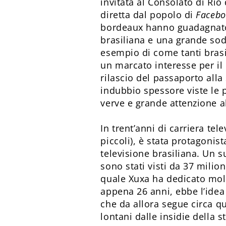
invitata al Consolato di Rio
diretta dal popolo di
Facebo
bordeaux hanno guadagnato 
brasiliana e una grande sod
esempio di come tanti brasil
un marcato interesse per il
rilascio del passaporto all
indubbio spessore viste le 
verve e grande attenzione a
In trent’anni di carriera te
piccoli), è stata protagoni
televisione brasiliana. Un s
sono stati visti da 37 milion
quale Xuxa ha dedicato molt
appena 26 anni, ebbe l’idea
che da allora segue circa q
lontani dalle insidie della s