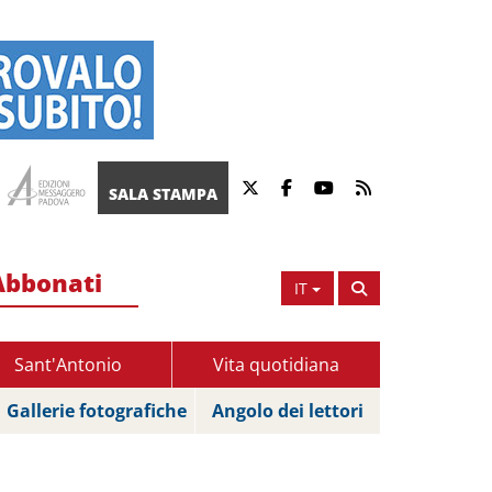
SALA STAMPA
Abbonati
IT
Sant'Antonio
Vita quotidiana
Gallerie fotografiche
Angolo dei lettori