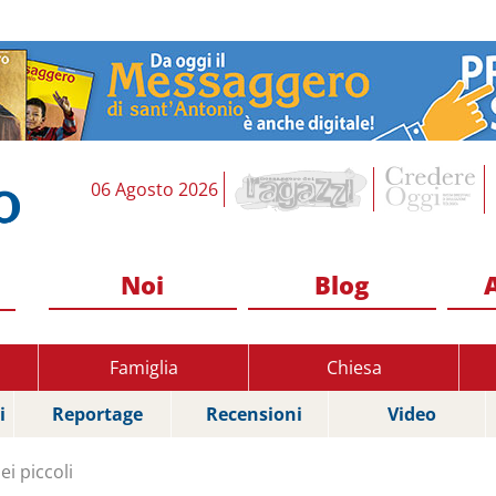
06 Agosto 2026
Noi
Blog
Famiglia
Chiesa
i
Reportage
Recensioni
Video
ei piccoli