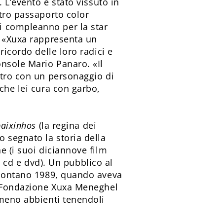
 L’evento è stato vissuto in
stro passaporto color
i compleanno per la star
. «Xuxa rappresenta un
ricordo delle loro radici e
onsole Mario Panaro. «Il
ntro con un personaggio di
che lei cura con garbo,
baixinhos
(la regina dei
o segnato la storia della
e (i suoi diciannove film
ra cd e dvd). Un pubblico al
l lontano 1989, quando aveva
la Fondazione Xuxa Meneghel
 meno abbienti tenendoli