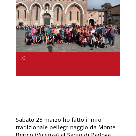
1
/
3
1
/
3
Sabato 25 marzo ho fatto il mio
tradizionale pellegrinaggio da Monte
Berico (Vicenza) al Santo di Padova.