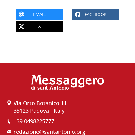
EMAIL
FACEBOOK
X
Via Orto Botanico 11
35123 Padova - Italy
+39 0498225777
redazione@santantonio.org