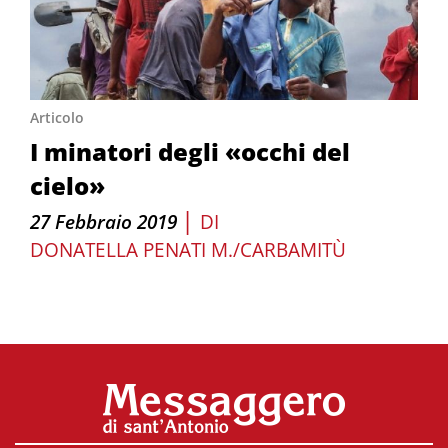
Articolo
I minatori degli «occhi del
cielo»
|
27 Febbraio 2019
DI
DONATELLA PENATI M./CARBAMITÙ