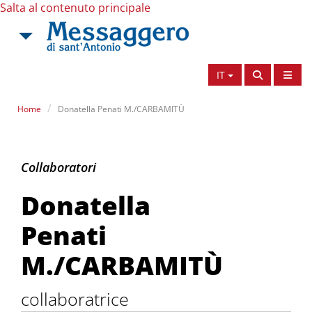
Salta al contenuto principale
IT
Home
Donatella Penati M./CARBAMITÙ
Donatella Penati M.
Collaboratori
Donatella
Penati
M./CARBAMITÙ
collaboratrice