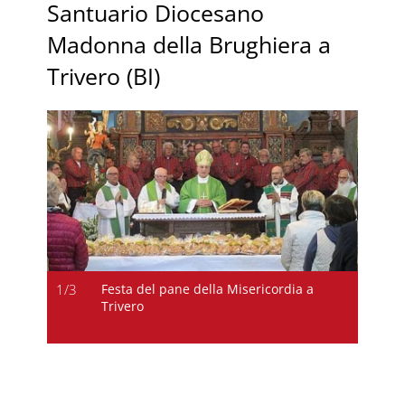
Santuario Diocesano
Madonna della Brughiera a
Trivero (BI)
1
/
3
Festa del pane della Misericordia a
1
/
3
Trivero