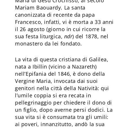
Maria di Gesù Crocifisso, al secolo
Mariam Baouar­dy. La santa
canonizzata di recente da papa
Francesco, infatti, vi è morta a 33 anni
il 26 agosto (giorno in cui ricorre la
sua festa liturgica,
ndr
) del 1878, nel
monastero da lei fondato.
La vita di questa cristiana di Galilea,
nata a Ibillin (vicino a Nazareth)
nell’Epifania del 1846, è dono della
Vergine Maria, invocata dai suoi
genitori nella città della Natività: qui
l’umile coppia si era recata in
pellegrinaggio per chiedere il dono di
un figlio, dopo averne persi dodici. La
sua vita si è consumata tra gli umili:
ai poveri, innanzitutto, andò la sua