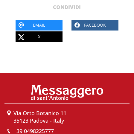
CONDIVIDI
EMAIL
FACEBOOK
X
Via Orto Botanico 11
35123 Padova - Italy
+39 0498225777