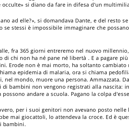
e occulte» si diano da fare in difesa d'un multimili
ano ad elle?», si domandava Dante, e del resto se
 se stessi è impossibile immaginare che possano ri
palle, fra 365 giorni entreremo nel nuovo millennio
o di chi non ha né pane né libertà . E a pagare più
ini. Erode non è mai morto, ha soltanto cambiato
chiama epidemia di malaria, ora si chiama pedofil
di, nel mondo, muore una persona. Ammazzata. Da 
 di bambini non vengono registrati alla nascita: 
non possono andare a scuola. Pagano la colpa d'esse
ro, per i suoi genitori non avevano posto nelle l
be mai giocattoli, lo attendeva la croce. Ed è ques
ei bambini.