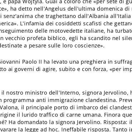
 è papa Wojtyla. Guai a coloro che «per sete di 
te», ha detto nell'Angelus dell'ultima domenica 
 senz'anima che traghettano dall'Albania all'Italia i
erica». L'infamia dei cosiddetti scafisti che gett
l'inseguimento delle motovedette italiane, ha turb
 vecchio profeta biblico, egli ha scandito nel sile
destinate a pesare sulle loro coscienze».
iovanni Paolo II ha levato una preghiera in suffrag
to ai governi di agire, subito e con forza, «per impe
il nostro ministro dell'Interno, signora Jervolino, 
n programma anti immigrazione clandestina. Prevede
a Valona, il principale porto di imbarco dei clandesti
origine il lurido traffico di carne umana. Finora 
hé? Ha domandato la signora Jervolino. Risposta: 
rare la legge ad hoc. Ineffabile risposta. Tanto in