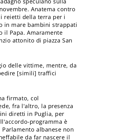
guadagno speculano sulla
di novembre. Anatema contro
 reietti della terra per i
ano in mare bambini strappati
ato il Papa. Amaramente
nzio attonito di piazza San
io delle vittime, mentre, da
dire [simili] traffici
ha firmato, col
, fra l'altro, la presenza
ni diretti in Puglia, per
quell'accordo-programma è
il Parlamento albanese non
effabile da far nascere il