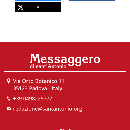
X
Via Orto Botanico 11
35123 Padova - Italy
+39 0498225777
redazione@santantonio.org