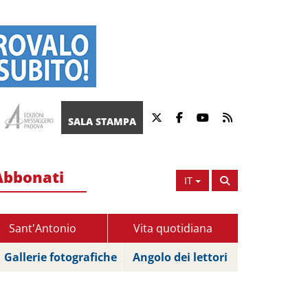
SALA STAMPA
Abbonati
IT
Sant'Antonio
Vita quotidiana
Gallerie fotografiche
Angolo dei lettori