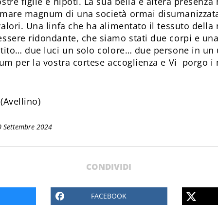
stre figlie e nipoti. La sua bella e altera presenza 
l mare magnum di una società ormai disumanizzata 
alori. Una linfa che ha alimentato il tessuto della 
essere ridondante, che siamo stati due corpi e u
ttito… due luci un solo colore… due persone in un
tum per la vostra cortese accoglienza e Vi porgo i 
(Avellino)
0 Settembre 2024
CONDIVIDI
FACEBOOK