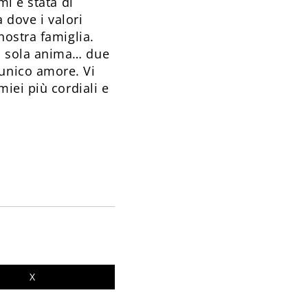
mi è stata di
dove i valori
nostra famiglia.
na sola anima… due
 unico amore. Vi
miei più cordiali e
X