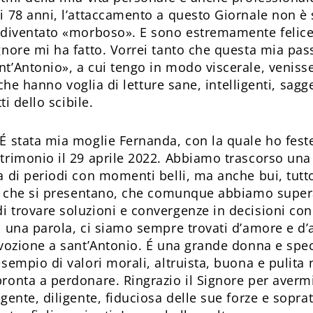
i 78 anni, l’attaccamento a questo Giornale non è
i diventato «morboso». E sono estremamente felic
gnore mi ha fatto. Vorrei tanto che questa mia pass
t’Antonio», a cui tengo in modo viscerale, venis
ri che hanno voglia di letture sane, intelligenti, sa
ti dello scibile.
É stata mia moglie Fernanda, con la quale ho fest
trimonio il 29 aprile 2022. Abbiamo trascorso una
a di periodi con momenti belli, ma anche bui, tutt
ità che si presentano, che comunque abbiamo super
 trovare soluzioni e convergenze in decisioni cond
n una parola, ci siamo sempre trovati d’amore e d’
evozione a sant’Antonio. É una grande donna e spe
sempio di valori morali, altruista, buona e pulita 
ronta a perdonare. Ringrazio il Signore per averm
gente, diligente, fiduciosa delle sue forze e sopra