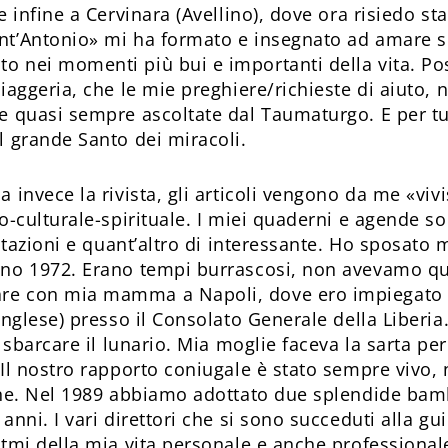
e infine a Cervinara (Avellino), dove ora risiedo sta
nt’Antonio» mi ha formato e insegnato ad amare s
 nei momenti più bui e importanti della vita. Po
piaggeria, che le mie preghiere/richieste di aiuto,
e quasi sempre ascoltate dal Taumaturgo. E per t
l grande Santo dei miracoli.
 invece la rivista, gli articoli vengono da me «vivi
io-culturale-spirituale. I miei quaderni e agende s
citazioni e quant’altro di interessante. Ho sposato
ano 1972. Erano tempi burrascosi, non avevamo qu
e con mia mamma a Napoli, dove ero impiegato 
 inglese) presso il Consolato Generale della Liberi
r sbarcare il lunario. Mia moglie faceva la sarta pe
 Il nostro rapporto coniugale è stato sempre vivo,
ane. Nel 1989 abbiamo adottato due splendide bamb
anni. I vari direttori che si sono succeduti alla gui
itmi della mia vita personale e anche professional