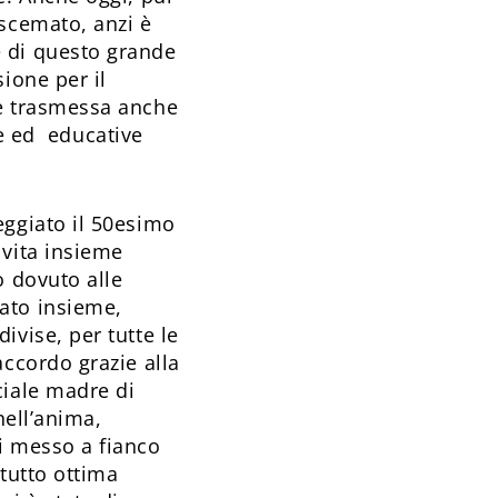
 scemato, anzi è
e di questo grande
ione per il
se trasmessa anche
gge ed educative
eggiato il 50esimo
 vita insieme
o dovuto alle
ato insieme,
ivise, per tutte le
accordo grazie alla
ciale madre di
nell’anima,
i messo a fianco
ttutto ottima