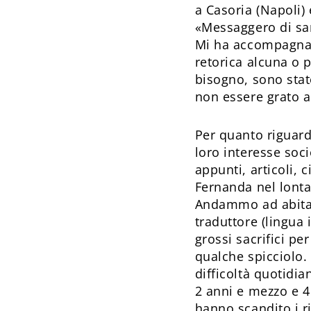
a Casoria (Napoli) 
«Messaggero di sa
Mi ha accompagnato
retorica alcuna o 
bisogno, sono stat
non essere grato a
Per quanto riguarda
loro interesse soc
appunti, articoli, 
Fernanda nel lont
Andammo ad abitar
traduttore (lingua
grossi sacrifici pe
qualche spicciolo.
difficoltà quotidi
2 anni e mezzo e 4 
hanno scandito i r