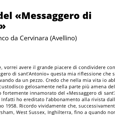
del «Messaggero di
o»
co da Cervinara (Avellino)
e, vorrei avere il grande piacere di condividere co
ggero di sant’Antonio» questa mia riflessione che 
vando da un pezzo. Credo che nella mia vita io ab
custodisco gelosamente nella parte più amena del 
 fortemente innamorato del «Messaggero di sant’
fatti ho ereditato l’abbonamento alla rivista da
o 1958. Ricordo vividamente che, successivamente 
sham, West Sussex, Inghilterra, fino a quando non r