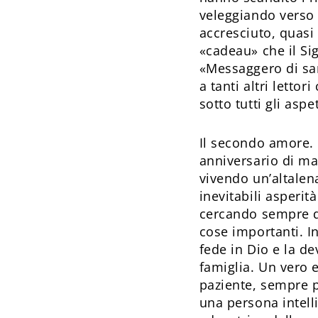
veleggiando verso 
accresciuto, quas
«cadeau» che il Si
«Messaggero di san
a tanti altri letto
sotto tutti gli aspet
Il secondo amore. 
anniversario di ma
vivendo un’altalen
inevitabili asper
cercando sempre di
cose importanti. I
fede in Dio e la d
famiglia. Un vero e
paziente, sempre p
una persona intelli