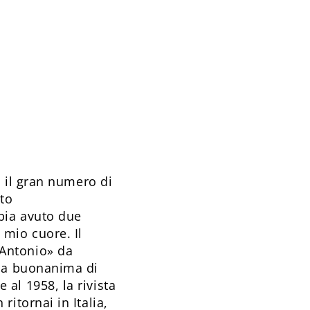
n il gran numero di
sto
bia avuto due
mio cuore. Il
Antonio» da
lla buonanima di
al 1958, la rivista
itornai in Italia,