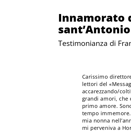
Innamorato 
sant’Antoni
Testimonianza di Fran
Carissimo direttor
lettori del «Messa
accarezzando/colti
grandi amori, che 
primo amore. Sono
tempo immemore. In
mia nonna nell’ann
mi perveniva a Hor