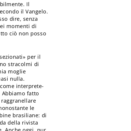
bilmente. Il
econdo il Vangelo.
sso dire, senza
 nei momenti di
utto ciò non posso
sezionati» per il
ono stracolmi di
 mia moglie
asi nulla.
come interprete-
a. Abbiamo fatto
r raggranellare
 nonostante le
ine brasiliane: di
da della rivista
e. Anche oggi, pur