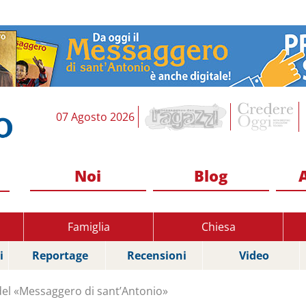
07 Agosto 2026
Noi
Blog
Famiglia
Chiesa
i
Reportage
Recensioni
Video
el «Messaggero di sant’Antonio»