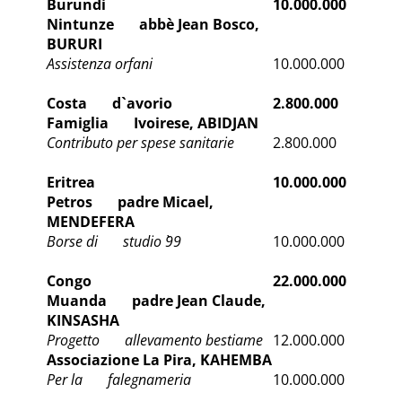
Burundi
10.000.000
Nintunze abbè Jean Bosco,
BURURI
Assistenza orfani
10.000.000
Costa d`avorio
2.800.000
Famiglia Ivoirese, ABIDJAN
Contributo per spese sanitarie
2.800.000
Eritrea
10.000.000
Petros padre Micael,
MENDEFERA
Borse di studio `99
10.000.000
Congo
22.000.000
Muanda padre Jean Claude,
KINSASHA
Progetto allevamento bestiame
12.000.000
Associazione La Pira, KAHEMBA
Per la falegnameria
10.000.000