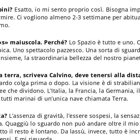
ini?
Esatto, io mi sento proprio così. Bisogna im
mire. Ci vogliono almeno 2-3 settimane per abituar
amo.
 «s» maiuscola. Perché?
Lo Spazio è tutto e uno. 
ca. Uno spettacolo pazzesco. Una sorta di sguardo
insieme, la straordinaria bellezza del nostro piane
 terra, scriveva Calvino, deve tenersi alla dis
rdo colga prima o dopo. La visione è di strabilian
nee che dividono. L’Italia, la Francia, la Germania, 
 tutti marinai di un’unica nave chiamata Terra.
za?
L’assenza di gravità, l’essere sospesi, la sensaz
. Quaggiù lo sguardo non può andare oltre il mio n
tto il resto è lontano. Da lassù, invece, tutto è in
pensi. E mi riguarda.