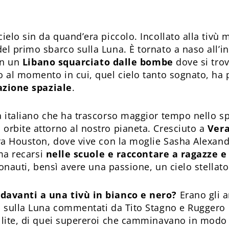
ielo sin da quand’era piccolo. Incollato alla tivù
el primo sbarco sulla Luna. È tornato a naso all’in
 in un
Libano squarciato dalle bombe
dove si tro
o al momento in cui, quel cielo tanto sognato, ha
azione spaziale
.
 italiano che ha trascorso maggior tempo nello spa
orbite attorno al nostro pianeta. Cresciuto a
Vera
ra Houston, dove vive con la moglie Sasha Alexandra
ama recarsi
nelle scuole e raccontare a ragazze e
stronauti, bensì avere una passione, un cielo stell
 davanti a una tivù in bianco e nero?
Erano gli a
ti sulla Luna commentati da Tito Stagno e Ruggero
llite, di quei supereroi che camminavano in modo s