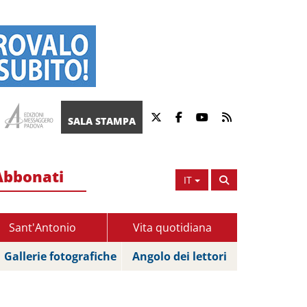
SALA STAMPA
Abbonati
IT
Sant'Antonio
Vita quotidiana
Gallerie fotografiche
Angolo dei lettori