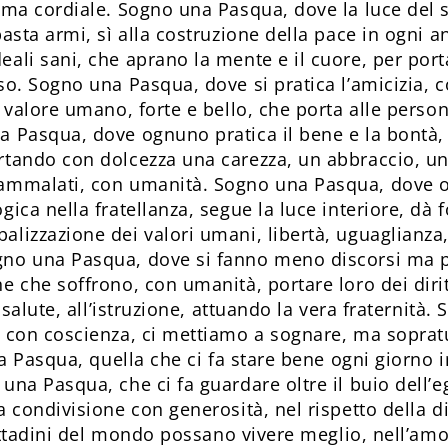
ima cordiale. Sogno una Pasqua, dove la luce del so
 basta armi, sì alla costruzione della pace in ogni
eali sani, che aprano la mente e il cuore, per po
oso. Sogno una Pasqua, dove si pratica l’amicizia, 
, valore umano, forte e bello, che porta alle perso
a Pasqua, dove ognuno pratica il bene e la bontà,
rtando con dolcezza una carezza, un abbraccio, un 
 ammalati, con umanità. Sogno una Pasqua, dove 
gica nella fratellanza, segue la luce interiore, dà 
lizzazione dei valori umani, libertà, uguaglianza, 
gno una Pasqua, dove si fanno meno discorsi ma p
e che soffrono, con umanità, portare loro dei dirit
la salute, all’istruzione, attuando la vera fraternit
, con coscienza, ci mettiamo a sognare, ma sopratut
lla Pasqua, quella che ci fa stare bene ogni giorno 
 una Pasqua, che ci fa guardare oltre il buio dell’
a condivisione con generosità, nel rispetto della dig
 cittadini del mondo possano vivere meglio, nell’am