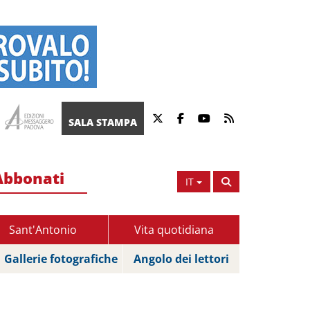
SALA STAMPA
Abbonati
IT
Sant'Antonio
Vita quotidiana
Gallerie fotografiche
Angolo dei lettori