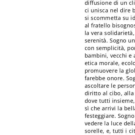
diffusione di un cl
ci unisca nel dire
si scommetta su id
al fratello bisogn
la vera solidarietà
serenità. Sogno un
con semplicità, po
bambini, vecchi e
etica morale, ecolo
promuovere la globa
farebbe onore. So
ascoltare le person
diritto al cibo, al
dove tutti insieme
sì che arrivi la be
festeggiare. Sogno
vedere la luce dell
sorelle, e, tutti i