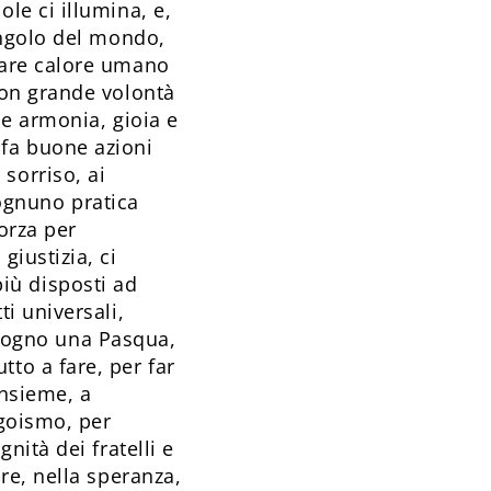
le ci illumina, e,
 angolo del mondo,
rtare calore umano
con grande volontà
ne armonia, gioia e
 fa buone azioni
sorriso, ai
ognuno pratica
forza per
giustizia, ci
iù disposti ad
ti universali,
à. Sogno una Pasqua,
to a fare, per far
insieme, a
egoismo, per
nità dei fratelli e
ore, nella speranza,