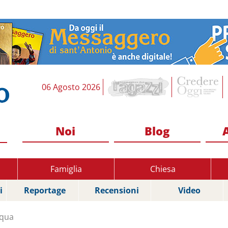
06 Agosto 2026
Noi
Blog
Famiglia
Chiesa
i
Reportage
Recensioni
Video
squa