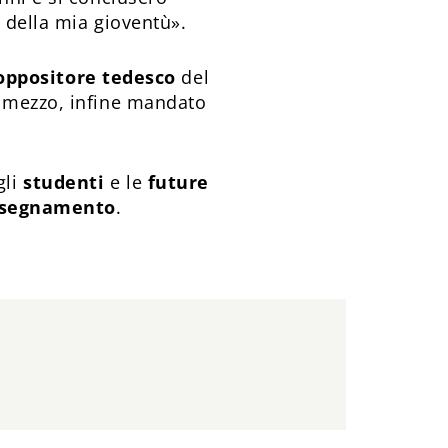
 della mia gioventù».
oppositore tedesco
del
e mezzo, infine mandato
gli
studenti
e le
future
nsegnamento
.