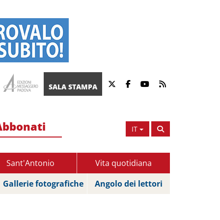
SALA STAMPA
Abbonati
IT
Sant'Antonio
Vita quotidiana
Gallerie fotografiche
Angolo dei lettori