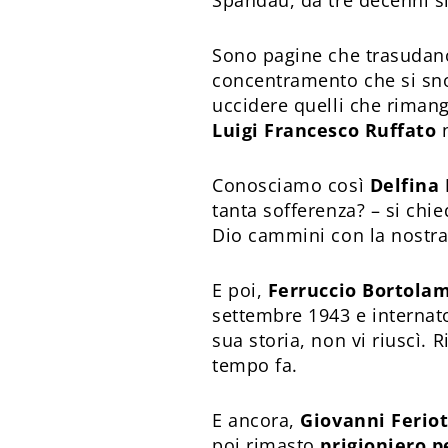
Spandau, da tre decenni s
Sono pagine che trasuda
concentramento che si sno
uccidere quelli che rimang
Luigi Francesco Ruffato
n
Conosciamo così
Delfina
tanta sofferenza? – si ch
Dio cammini con la nostra 
E poi,
Ferruccio Bortola
settembre 1943 e internat
sua storia, non vi riuscì. 
tempo fa.
E ancora,
Giovanni Feriot
poi rimasto
prigioniero p