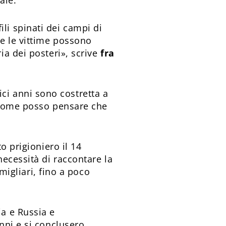
ale.
fili spinati dei campi di
e le vittime possono
a dei posteri», scrive
fra
ici anni sono costretta a
. Come posso pensare che
to prigioniero il 14
necessità di raccontare la
amigliari, fino a poco
ia e Russia e
anni e si conclusero