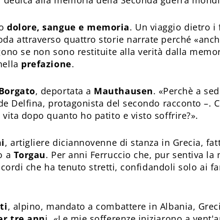
i dedica alla memoria della Seconda guerra mondi
no
dolore, sangue e memoria
. Un viaggio dietro i 
da attraverso quattro storie narrate perché «anch
ono se non sono restituite alla verità dalla memori
ella
prefazione
.
 Borgato
, deportata a
Mauthausen
. «Perchè a sed
iede Delfina, protagonista del secondo racconto –
vita dopo quanto ho patito e visto soffrire?».
mi
, artigliere diciannovenne di stanza in Grecia, fat
o a
Torgau
. Per anni Ferruccio che, pur sentiva la 
Ricordi che ha tenuto stretti, confidandoli solo ai f
ti
, alpino, mandato a combattere in Albania, Grec
er tre ann
i. «Le mie sofferenze iniziarono a vent'