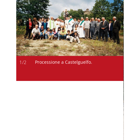
1
/
2
Processione a Castelguelfo.