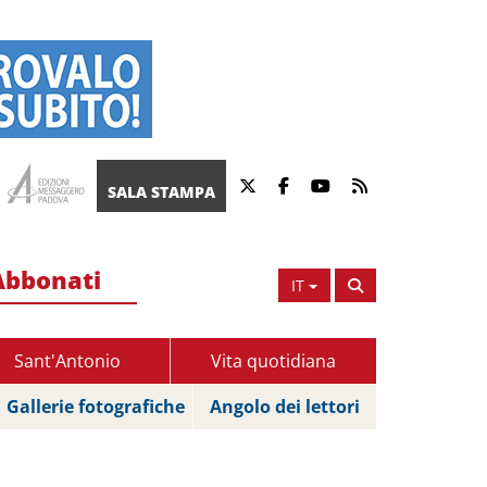
SALA STAMPA
Abbonati
IT
Sant'Antonio
Vita quotidiana
Gallerie fotografiche
Angolo dei lettori