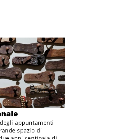
nnale
o degli appuntamenti
grande spazio di
due anni centinaia di