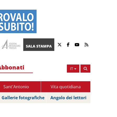
SALA STAMPA
Abbonati
IT
Sant'Antonio
Vita quotidiana
Gallerie fotografiche
Angolo dei lettori