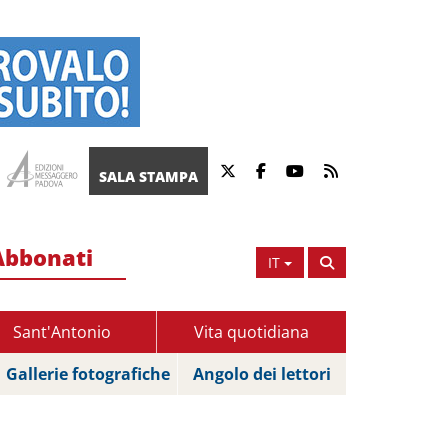
SALA STAMPA
Abbonati
IT
Sant'Antonio
Vita quotidiana
Gallerie fotografiche
Angolo dei lettori