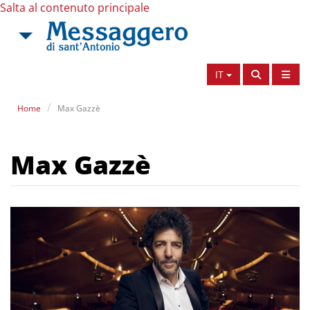
Salta al contenuto principale
IT
Home
Max Gazzè
Max Gazzè