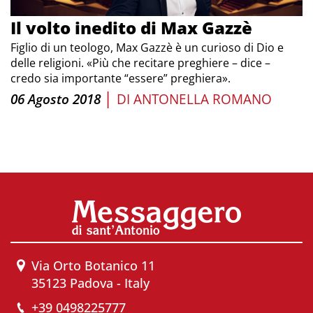
Il volto inedito di Max Gazzè
Figlio di un teologo, Max Gazzè è un curioso di Dio e
delle religioni. «Più che recitare preghiere – dice –
credo sia importante “essere” preghiera».
|
06 Agosto 2018
DI
ANTONELLA ROMANO
Via Orto Botanico 11
35123 Padova - Italy
+39 0498225777