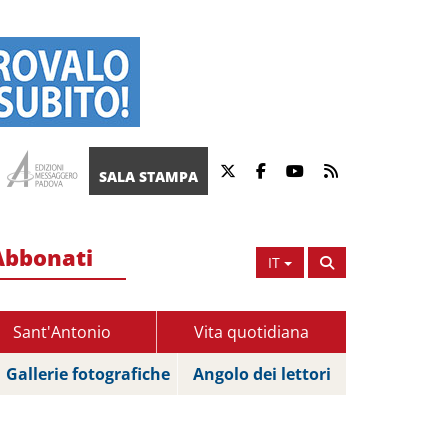
SALA STAMPA
Abbonati
IT
Sant'Antonio
Vita quotidiana
Gallerie fotografiche
Angolo dei lettori