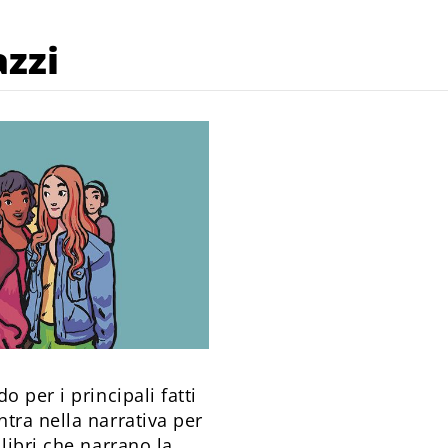
azzi
 per i principali fatti
tra nella narrativa per
libri che narrano la