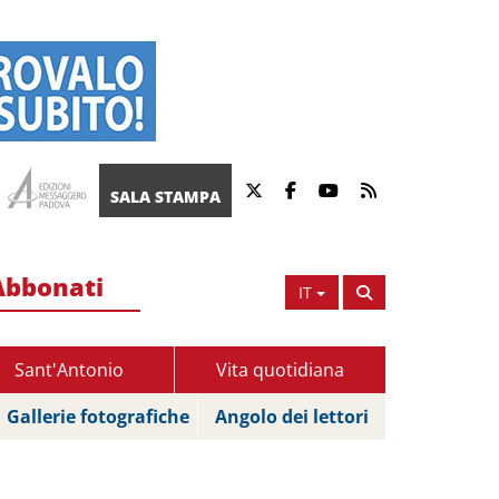
SALA STAMPA
Abbonati
IT
Sant'Antonio
Vita quotidiana
Gallerie fotografiche
Angolo dei lettori