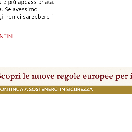
ale più appassionata,
tà. Se avessimo
i non ci sarebbero i
NTINI