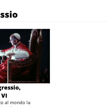
ssio
ressio,
 VI
to al mondo la