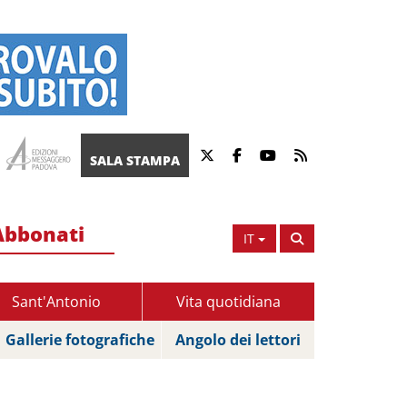
SALA STAMPA
Abbonati
IT
Sant'Antonio
Vita quotidiana
Gallerie fotografiche
Angolo dei lettori