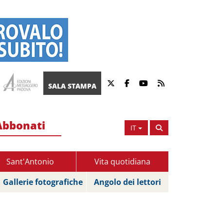
SALA STAMPA
Abbonati
IT
Sant'Antonio
Vita quotidiana
Gallerie fotografiche
Angolo dei lettori