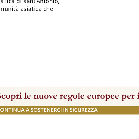
silica di sant’Antonio,
munità asiatica che