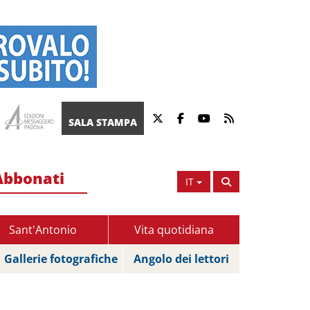
SALA STAMPA
Abbonati
IT
Sant'Antonio
Vita quotidiana
Gallerie fotografiche
Angolo dei lettori