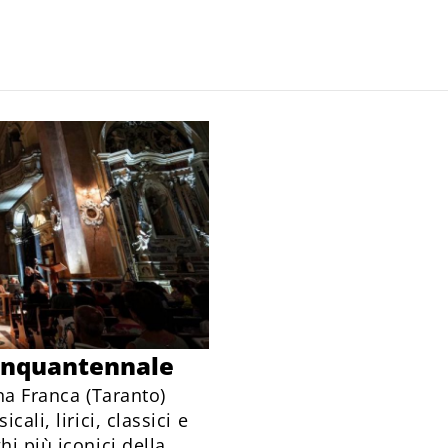
l cinquantennale
ina Franca (Taranto)
ali, lirici, classici e
hi più iconici della