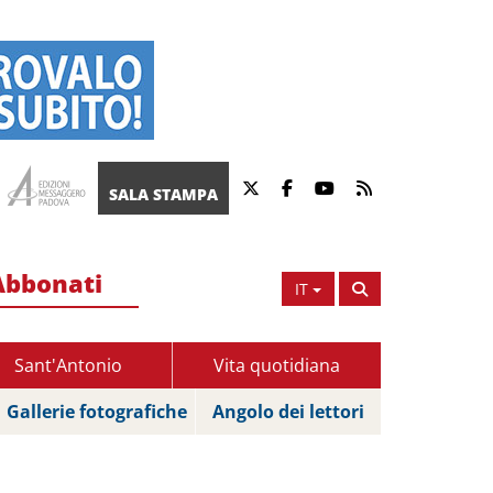
SALA STAMPA
Abbonati
IT
Sant'Antonio
Vita quotidiana
Gallerie fotografiche
Angolo dei lettori