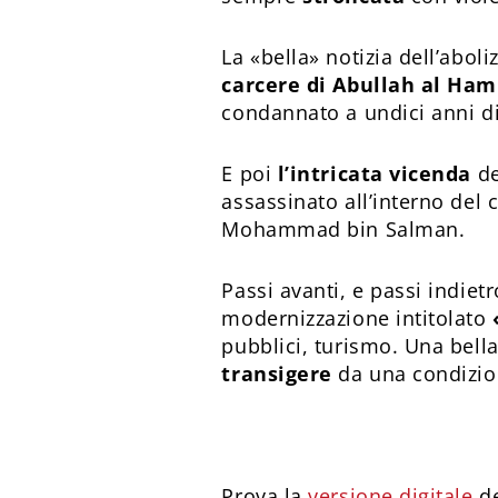
La «bella» notizia dell’aboli
carcere di Abullah al Ham
condannato a undici anni di 
E poi
l’intricata vicenda
de
assassinato all’interno del 
Mohammad bin Salman.
Passi avanti, e passi indietr
modernizzazione intitolato
pubblici, turismo. Una bel
transigere
da una condizio
Prova la
versione digitale
de