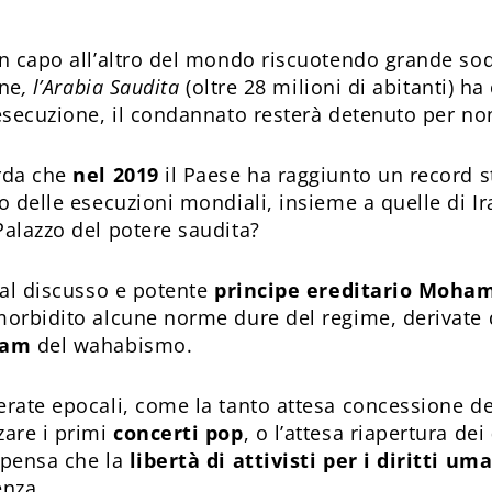
un capo all’altro del mondo riscuotendo grande so
one
, l’Arabia Saudita
(oltre 28 milioni di abitanti) ha
’esecuzione, il condannato resterà detenuto per non
rda che
nel 2019
il Paese ha raggiunto un record s
to delle esecuzioni mondiali, insieme a quelle di Ir
Palazzo del potere saudita?
dal discusso e potente
principe ereditario Moh
morbidito alcune norme dure del regime, derivate 
lam
del wahabismo.
erate epocali, come la tanto attesa concessione d
zare i primi
concerti pop
, o l’attesa riapertura dei
 pensa che la
libertà di attivisti per i diritti um
enza.