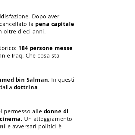
ddisfazione. Dopo aver
 cancellato la
pena capitale
 oltre dieci anni.
torico:
184 persone messe
an e Iraq. Che cosa sta
ammed bin Salman
. In questi
dalla
dottrina
el permesso alle
donne di
cinema
. Un atteggiamento
ani
e avversari politici è