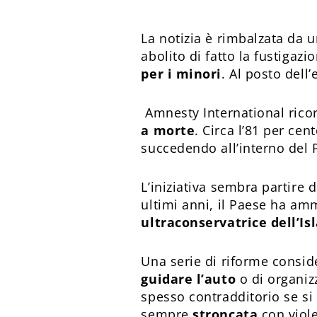
La notizia è rimbalzata da 
abolito di fatto la fustigazi
per i minori
. Al posto dell
Amnesty International rico
a morte
. Circa l’81 per cen
succedendo all’interno del 
L’iniziativa sembra partire 
ultimi anni, il Paese ha am
ultraconservatrice dell’Is
Una serie di riforme consid
guidare l’auto
o di organiz
spesso contradditorio se si
sempre
stroncata
con viol