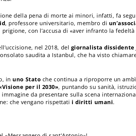
zione della pena di morte ai minori, infatti, fa seg
id
, professore universitario, membro di
un’associ
prigione, con l’accusa di «aver infranto la fedeltà
ll’uccisione, nel 2018, del
giornalista dissident
consolato saudita a Istanbul, che ha visto chiamar
o, in
uno Stato
che continua a riproporre un amb
«Visione per il 2030»
, puntando su sanità, istruzio
la immagine da presentare sulla scena internazion
ne: che vengano rispettati
i diritti umani
.
l «Messaggero di sant'Antonio»!