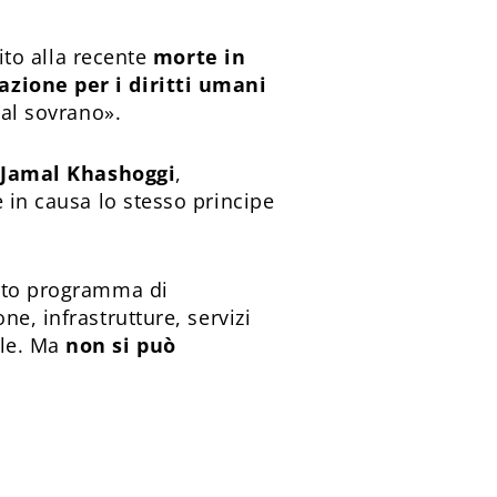
uito alla recente
morte in
azione per i diritti umani
 al sovrano».
e Jamal Khashoggi
,
e in causa lo stesso principe
ìto programma di
ne, infrastrutture, servizi
ale. Ma
non si può