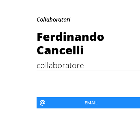
Ferdinando Cance
Collaboratori
Ferdinando
Cancelli
collaboratore
EMAIL