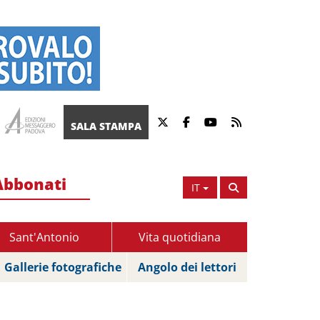
SALA STAMPA
Abbonati
IT
Sant'Antonio
Vita quotidiana
Gallerie fotografiche
Angolo dei lettori