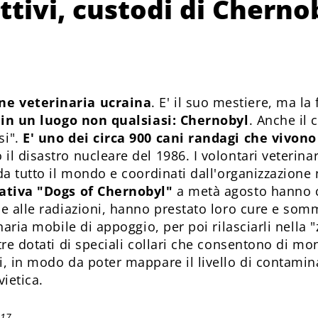
attivi, custodi di Cherno
ne veterinaria ucraina
. E' il suo mestiere, ma la
 in un luogo non qualsiasi: Chernobyl
. Anche il
si".
E' uno dei circa 900 cani randagi che vivono
 il disastro nucleare del 1986. I volontari veterinar
 da tutto il mondo e coordinati dall'organizzazione
iativa "Dogs of Chernobyl"
a metà agosto hanno ca
ne alle radiazioni, hanno prestato loro cure e somm
inaria mobile di appoggio, per poi rilasciarli nella 
tre dotati di speciali collari che consentono di mon
i, in modo da poter mappare il livello di contamin
vietica.
017