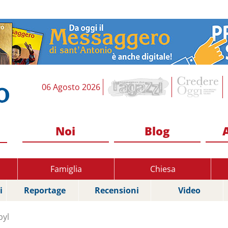
06 Agosto 2026
Noi
Blog
Famiglia
Chiesa
i
Reportage
Recensioni
Video
byl