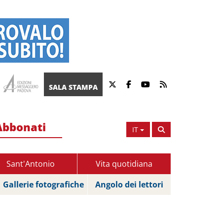
SALA STAMPA
Abbonati
IT
Sant'Antonio
Vita quotidiana
Gallerie fotografiche
Angolo dei lettori