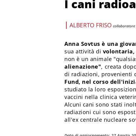
I cani radio
|
ALBERTO FRISO
collaboratore
Anna Sovtus è una giova
sua attività di
volontaria,
non è un animale "qualsia
alienazione"
, creata dopo
di radiazioni, provenienti
Fund, nel corso dell'iniz
studiato la loro esposizio
vaccini nella clinica veter
Alcuni cani sono stati inol
radiazioni cui sono espost
all'ex centrale nucleare so
Data di aggiornamento: 27 Agosto 2