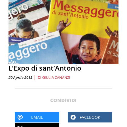
L’Expo di sant’Antonio
|
20 Aprile 2015
DI
GIULIA CANANZI
CONDIVIDI
EMAIL
FACEBOOK