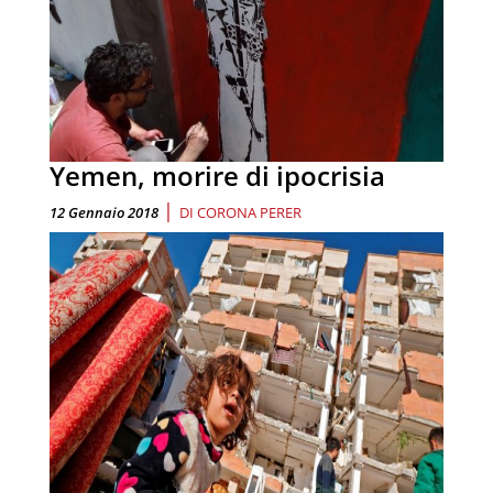
Yemen, morire di ipocrisia
|
12 Gennaio 2018
DI
CORONA PERER