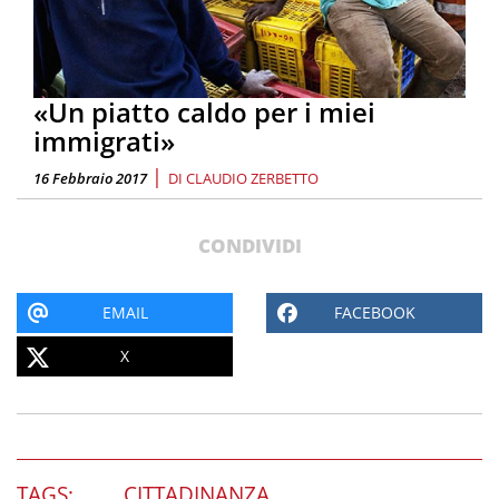
«Un piatto caldo per i miei
immigrati»
|
16 Febbraio 2017
DI
CLAUDIO ZERBETTO
CONDIVIDI
EMAIL
FACEBOOK
X
TAGS:
CITTADINANZA