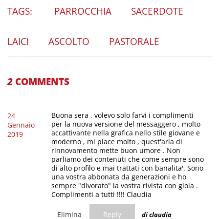
TAGS:
PARROCCHIA
SACERDOTE
LAICI
ASCOLTO
PASTORALE
2
COMMENTS
Buona sera , volevo solo farvi i complimenti
24
per la nuova versione del messaggero , molto
Gennaio
accattivante nella grafica nello stile giovane e
2019
moderno , mi piace molto , quest'aria di
rinnovamento mette buon umore . Non
parliamo dei contenuti che come sempre sono
di alto profilo e mai trattati con banalita'. Sono
una vostra abbonata da generazioni e ho
sempre "divorato" la vostra rivista con gioia .
Complimenti a tutti !!!! Claudia
Elimina
Reply
di claudia