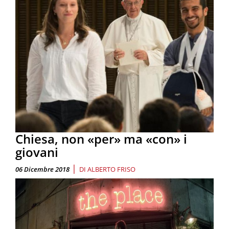
Chiesa, non «per» ma «con» i
giovani
|
06 Dicembre 2018
DI
ALBERTO FRISO