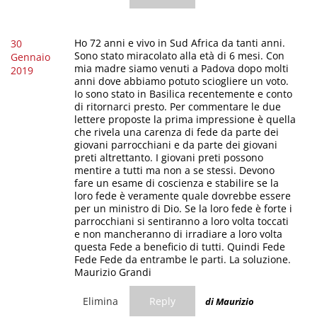
Ho 72 anni e vivo in Sud Africa da tanti anni.
30
Sono stato miracolato alla età di 6 mesi. Con
Gennaio
mia madre siamo venuti a Padova dopo molti
2019
anni dove abbiamo potuto sciogliere un voto.
Io sono stato in Basilica recentemente e conto
di ritornarci presto. Per commentare le due
lettere proposte la prima impressione è quella
che rivela una carenza di fede da parte dei
giovani parrocchiani e da parte dei giovani
preti altrettanto. I giovani preti possono
mentire a tutti ma non a se stessi. Devono
fare un esame di coscienza e stabilire se la
loro fede è veramente quale dovrebbe essere
per un ministro di Dio. Se la loro fede è forte i
parrocchiani si sentiranno a loro volta toccati
e non mancheranno di irradiare a loro volta
questa Fede a beneficio di tutti. Quindi Fede
Fede Fede da entrambe le parti. La soluzione.
Maurizio Grandi
Elimina
Reply
di Maurizio