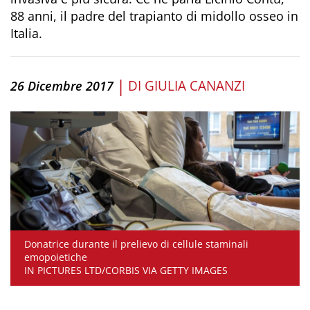
88 anni, il padre del trapianto di midollo osseo in
Italia.
|
DI
GIULIA CANANZI
26 Dicembre 2017
Donatrice durante il prelievo di cellule staminali
emopoietiche
IN PICTURES LTD/CORBIS VIA GETTY IMAGES