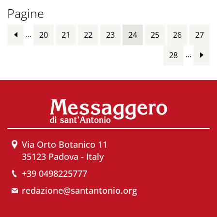
Pagine
…
20
21
22
23
24
25
26
27
…
28
Via Orto Botanico 11
35123 Padova - Italy
+39 0498225777
redazione@santantonio.org