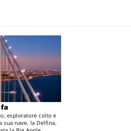
 fa
o, esploratore colto e
a sua nave, la Delfina,
ata la Big Apple.