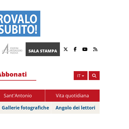
SALA STAMPA
Abbonati
IT
Sant'Antonio
Vita quotidiana
Gallerie fotografiche
Angolo dei lettori