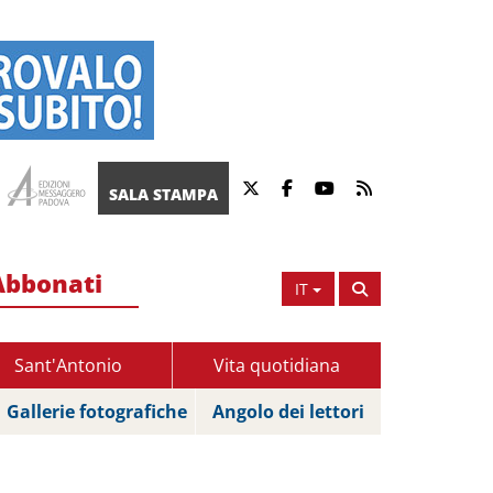
SALA STAMPA
Abbonati
IT
Sant'Antonio
Vita quotidiana
Gallerie fotografiche
Angolo dei lettori