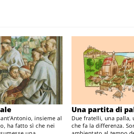
iale
Una partita di pa
sant’Antonio, insieme al
Due fratelli, una palla,
o, ha fatto sì che nei
che fa la differenza. So
 assumesse una
ambientato al tempo del