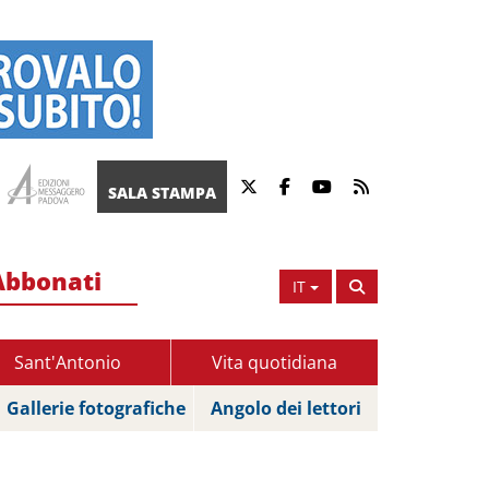
SALA STAMPA
Abbonati
IT
Sant'Antonio
Vita quotidiana
Gallerie fotografiche
Angolo dei lettori