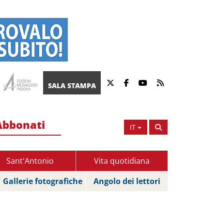
SALA STAMPA
Abbonati
IT
Sant'Antonio
Vita quotidiana
Gallerie fotografiche
Angolo dei lettori