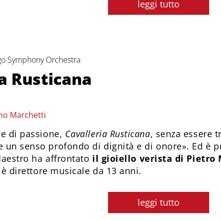
leggi tutto
ago Symphony Orchestra
ia Rusticana
no Marchetti
e di passione,
Cavalleria Rusticana
, senza essere t
un senso profondo di dignità e di onore». Ed è pr
Maestro ha affrontato
il gioiello verista di Pietr
 è direttore musicale da 13 anni.
leggi tutto