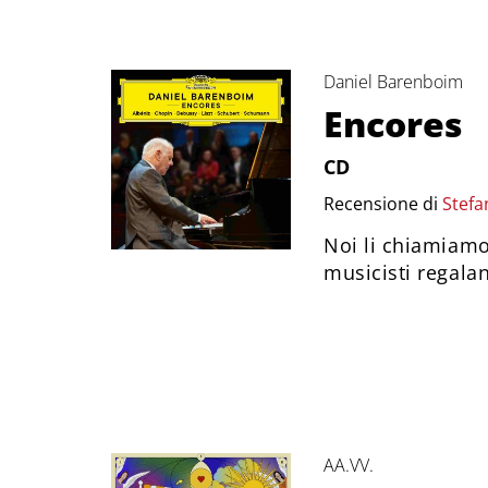
Daniel Barenboim
Encores
CD
Recensione di
Stefa
Noi li chiamiamo
musicisti regala
AA.VV.