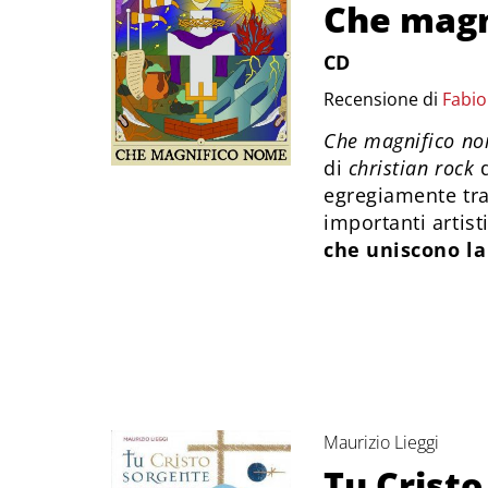
Che magn
CD
Recensione di
Fabi
Che magnifico n
di
christian rock
d
egregiamente trad
importanti artist
che uniscono la 
Maurizio Lieggi
Tu Cristo