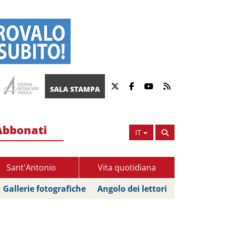
SALA STAMPA
Abbonati
IT
Sant'Antonio
Vita quotidiana
Gallerie fotografiche
Angolo dei lettori