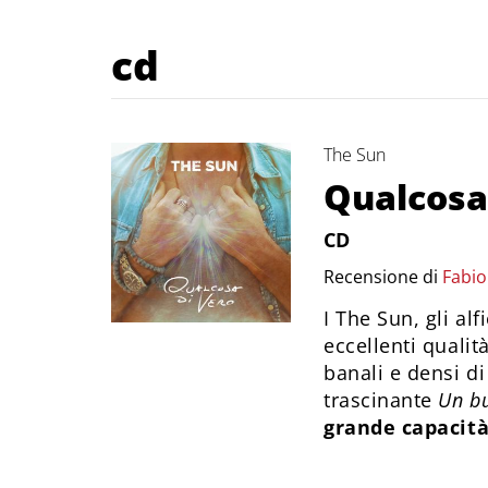
cd
The Sun
Qualcosa
CD
Recensione di
Fabi
I The Sun, gli alf
eccellenti qualit
banali e densi di
trascinante
Un bu
grande capacità