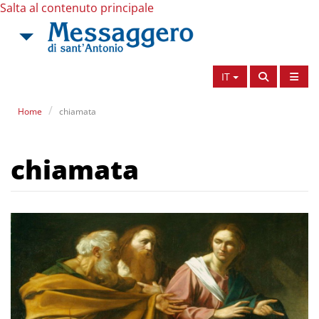
Salta al contenuto principale
IT
Home
chiamata
chiamata