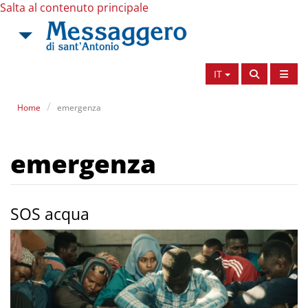
Salta al contenuto principale
IT
Home
emergenza
emergenza
SOS acqua