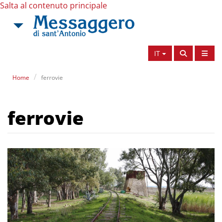
Salta al contenuto principale
IT
Home
ferrovie
ferrovie